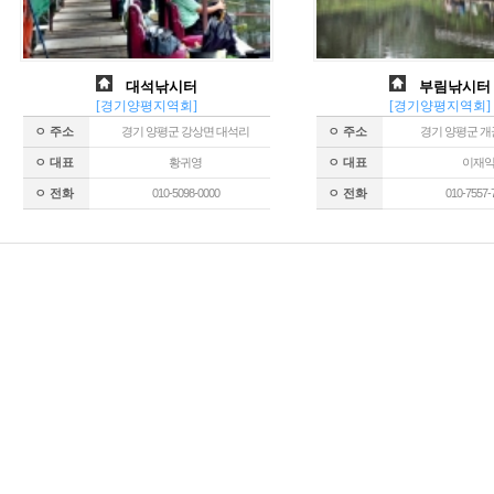
대석낚시터
부림낚시터
[경기양평지역회]
[경기양평지역회]
ㅇ 주소
경기 양평군 강상면 대석리
ㅇ 주소
경기 양평군 개
ㅇ 대표
황귀영
ㅇ 대표
이재
ㅇ 전화
010-5098-0000
ㅇ 전화
010-7557-