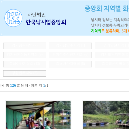
경기광주지역
(2)
경기남양주지역
(1)
경기안산지역
(1)
경기용인이동지역회
(9)
경기여주이천지역회
(8)
경기포천지역회
(1
충남아산지역회
(13)
충남천안지역회
(8)
충북괴산지역회
(
강원원주지역
(2)
총
126
회원터 - 페이지
1
/1