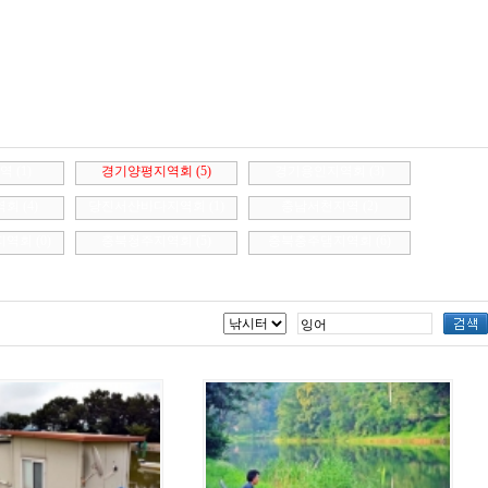
지역
(1)
경기양평지역회
(5)
경기용인지역회
(3)
역회
(4)
당진서산바다지역회
(1)
충남서천지역
(2)
지역회
(0)
충북청주지역회
(5)
충북충주댐지역회
(6)