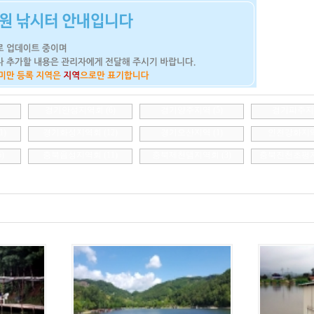
경기안성지역회
(6)
경기양주지역
(5)
경기파주
1)
경기화성지역회
(12)
경기오산지역
(1)
인천강화지
6)
충북음성지역회
(11)
충북제천댐지역회
(3)
충북진천초평