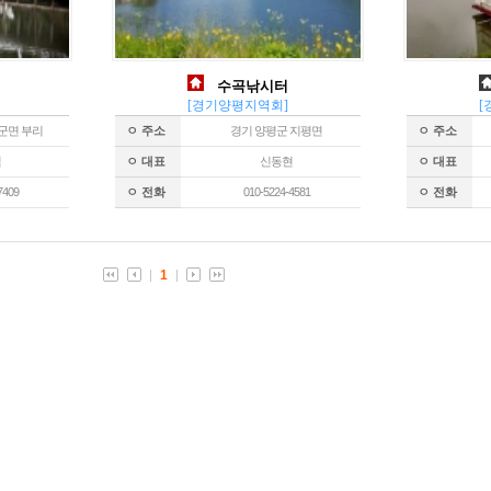
수곡낚시터
[경기양평지역회]
[
군면 부리
ㅇ 주소
경기 양평군 지평면
ㅇ 주소
익
ㅇ 대표
신동현
ㅇ 대표
7409
ㅇ 전화
010-5224-4581
ㅇ 전화
1