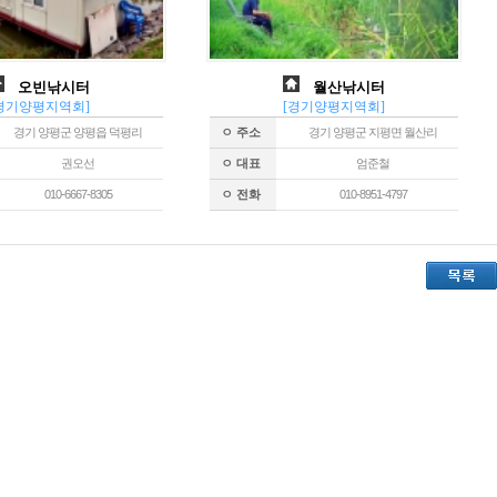
오빈낚시터
월산낚시터
경기양평지역회]
[경기양평지역회]
경기 양평군 양평읍 덕평리
ㅇ 주소
경기 양평군 지평면 월산리
권오선
ㅇ 대표
엄준철
010-6667-8305
ㅇ 전화
010-8951-4797