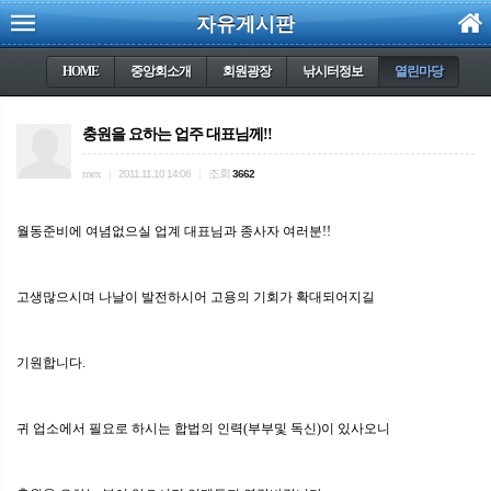
자유게시판
HOME
중앙회소개
회원광장
낚시터정보
열린마당
충원을 요하는 업주 대표님께!!
mex
조회
|
2011.11.10 14:06
|
3662
월동준비에 여념없으실 업계 대표님과 종사자 여러분!!
고생많으시며 나날이 발전하시어 고용의 기회가 확대되어지길
기원합니다.
귀 업소에서 필요로 하시는 합법의 인력(부부및 독신)이 있사오니