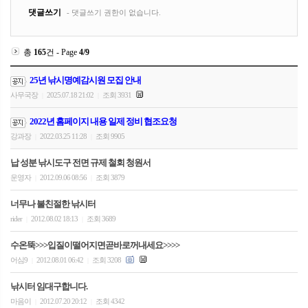
총
165
건 - Page
4
/9
25년 낚시명예감시원 모집 안내
사무국장
2025.07.18 21:02
조회 3931
|
|
2022년 홈페이지 내용 일제 정비 협조요청
강과장
2022.03.25 11:28
조회 9905
|
|
납 성분 낚시도구 전면 규제 철회 청원서
운영자
2012.09.06 08:56
조회 3879
|
|
너무나 불친절한 낚시터
rider
2012.08.02 18:13
조회 3689
|
|
수온뚝>>>입질이떨어지면곧바로꺼내세요>>>>
어심9
2012.08.01 06:42
조회 3208
|
|
낚시터 임대구합니다.
마음이
2012.07.20 20:12
조회 4342
|
|