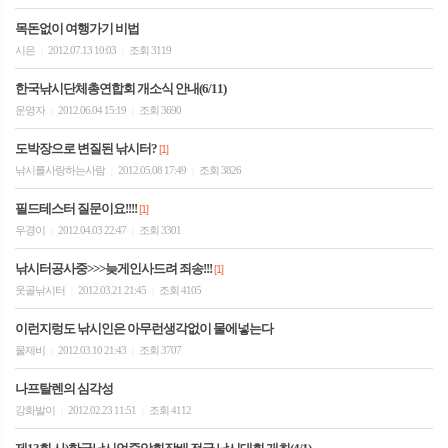
목돈없이 여행가기 비법
시은
2012.07.13 10:03
조회 3119
|
|
한국낚시단체총연합회 개소식 안내(6/11)
운영자
2012.06.04 15:19
조회 3690
|
|
도박장으로 변질된 낚시터?
[1]
낚시를사랑하는사람
2012.05.08 17:49
조회 3826
|
|
필드테스터 질문이요!!!!
[1]
우경이
2012.04.03 22:47
조회 3301
|
|
낚시터공사중>>>늦게인사드려 죄송!!!
[1]
웃골낚시터
2012.03.21 21:45
조회 4105
|
|
이런지렁도 낚시인은 아무런생각없이 물에넣는다
물제비
2012.03.10 21:43
조회 3707
|
|
나프탈렌의 심각성
강화발이
2012.02.23 11:51
조회 4112
|
|