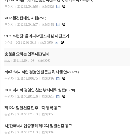
제13회 사)한국낚시업중앙회장배 전국 낚시대회 개최(4/1)
운영자
2012.02.09 14:56
조회 3823
|
|
2012 환경캠페인 시행(2/28)
운영자
2012.02.09 14:07
조회 3451
|
|
99.99%편광...홀리피셔맨스페셜..마진포기
어심9
2011.12.01 08:19
조회 3670
|
|
충원을 요하는 업주 대표님께!!
mex
2011.11.10 14:06
조회 3663
|
|
제8차 낚시터업 경영인 전문교육 시행 안내(12/6)
운영자
2011.11.10 09:45
조회 3499
|
|
2011 낚시터 경영인 친선 낚시대회 성료(10/26)
운영자
2011.10.28 10:36
조회 3917
|
|
제12대 임원선출 입후보자 등록 공고
운영자
2011.10.12 15:53
조회 3458
|
|
사)한국낚시업중앙회 제12대 임원선출 공고
운영자
2011.10.12 14:53
조회 3462
|
|