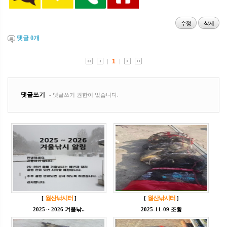
수정
삭제
댓글
0
개
월산낚시터
월산낚시터
[
]
[
]
2025 ~ 2026 겨울낚..
2025-11-09 조황