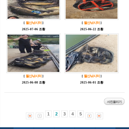
월산낚시터
월산낚시터
[
]
[
]
2025-07-06 조황
2025-06-22 조황
월산낚시터
월산낚시터
[
]
[
]
2025-06-08 조황
2025-06-01 조황
사진올리기
1
2
3
4
5