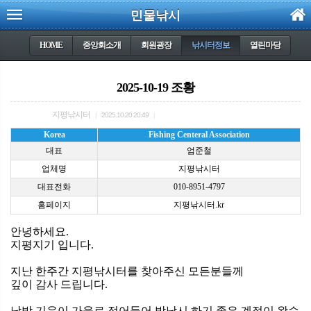
민물낚시
HOME
중앙회소개
회원광장
낚시터정보
열린마당
2025-10-19 조황
지평낚시터
|
2025.10.20 20:49
|
Korea
Fishing Centeral Association
대표
엄준철
업체명
지평낚시터
대표전화
010-8951-4797
홈페이지
지평낚시터.kr
안녕하세요.
지평지기 입니다.
지난 한주간 지평낚시터를 찾아주신 모든분들께
깊이 감사 드립니다.
낮밤 기운이 가을로 접어들어 밤낚시 하기 좋은 계절이 왔습