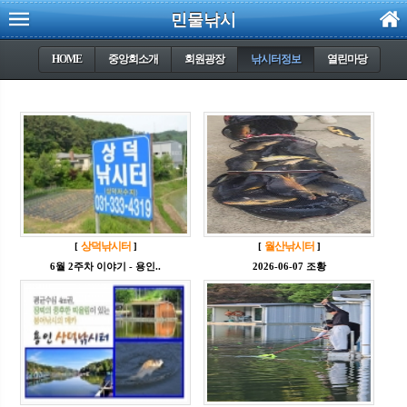
민물낚시
HOME
중앙회소개
회원광장
낚시터정보
열린마당
상덕낚시터
월산낚시터
[
]
[
]
6월 2주차 이야기 - 용인..
2026-06-07 조황