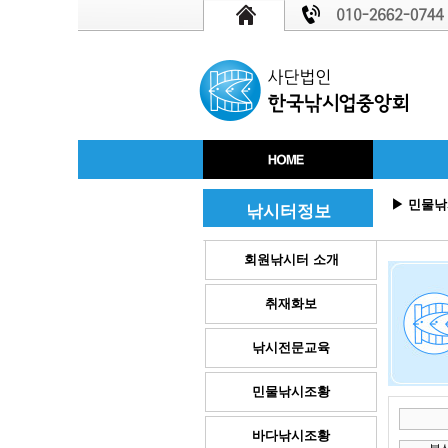
▶ 민물낚시조황
낚시터정보
회원낚시터 소개
취재화보
낚시전문교육
민물낚시조황
미분류
(0)
바다낚시조황