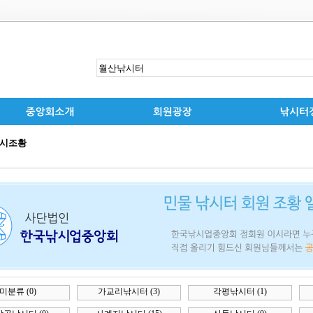
가교리낚시터
(3)
각평낚시터
(1)
냉정낚시