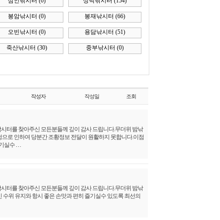
터
(0)
상덕낚시터
(154)
터
(0)
봉재낚시터
(66)
터
(0)
용담낚시터
(51)
(30)
중부낚시터
(0)
성자
작성일
조회
 모든분들께 깊이 감사 드립니다.무더위 밤낚
당분간 조황정보 전달이 원활하지 못합니다.이점
 모든분들께 깊이 감사 드립니다.무더위 밤낚
시 좋은 손맛과 편히 즐기실수 있도록 최선의