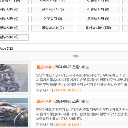
사계지낚시터
(15)
산들낚시터
(0)
삼인낚시
신수낚시터
(0)
신원낚시터
(0)
봉암낚시
어우실지
(5)
오목낚시터
(6)
오빈낚시
월랑낚시터
(2)
월산낚시터
(130)
죽산낚시터
제목
작
[월산낚시터]
2024-08-25 조황
안녕하세요.지평지기 입니다.주중, 주말 지속적인 무더위에도 지평낚시터를 찾아주신
시 즐기기 좋습니다.대물 메기도 손맛 즐기는데 한몫 하구요.내부사정으로 인하여 
양해 부탁 드립니다. 안정적인 수위 유지와 항시 좋은 손맛과 편히 즐기실수 . . .
지평낚시터
| 2024.08.26 19:43 |
[월산낚시터]
2024-08-18 조황
안녕하세요.지평지기 입니다.주중, 주말 지속적인 무더위에도 지평낚시터를 찾아주신
시 즐기기 좋습니다.대물 메기도 손맛 즐기는데 한몫 하구요.안정적인 수위 유지와 항
노력을 다하겠습니다.감사합니다.
지평낚시터
| 2024.08.18 10:31 |