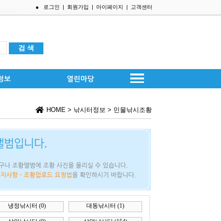
●
로그인
|
회원가입
|
마이페이지
|
고객센터
HOME
>
낚시터정보
>
민물낚시조황
터
(0)
대동낚시터
(1)