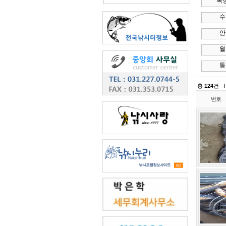
복상골낚시터
(0)
수곡낚시터
(0)
안석낚시터
(0)
월향낚시터
(0)
통삼낚시터
(0)
총
124
건 - Page
7
/13
번호