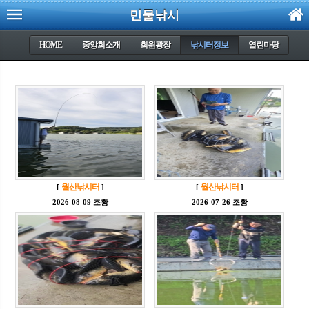
민물낚시
HOME
중앙회소개
회원광장
낚시터정보
열린마당
월산낚시터
월산낚시터
[
]
[
]
2026-08-09 조황
2026-07-26 조황