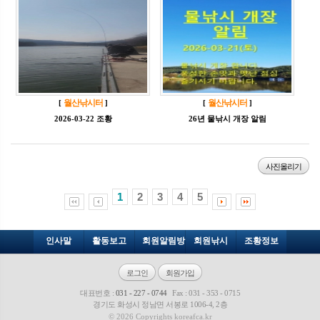
월산낚시터
월산낚시터
[
]
[
]
2026-03-22 조황
26년 물낚시 개장 알림
사진올리기
1
2
3
4
5
인사말
활동보고
회원알림방
회원낚시
조황정보
로그인
회원가입
대표번호 :
031 - 227 - 0744
Fax : 031 - 353 - 0715
경기도 화성시 정남면 서봉로 1006-4, 2층
© 2026 Copyrights koreafca.kr