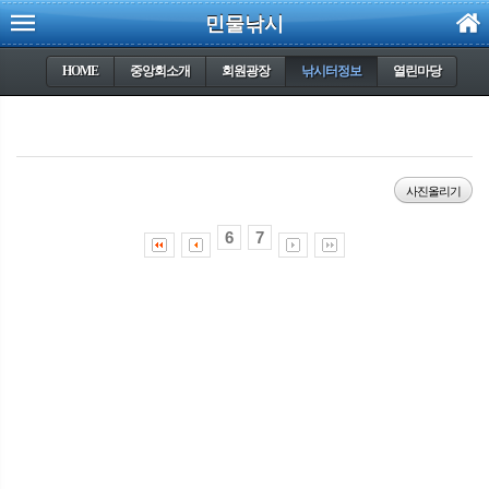
민물낚시
HOME
중앙회소개
회원광장
낚시터정보
열린마당
사진올리기
6
7