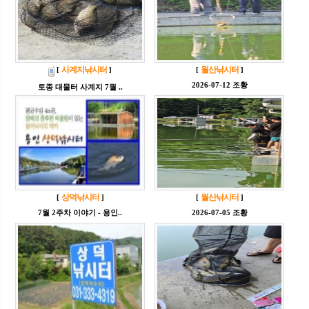
사계지낚시터
월산낚시터
[
]
[
]
2026-07-12 조황
토종 대물터 사계지 7월 ..
상덕낚시터
월산낚시터
[
]
[
]
7월 2주차 이야기 - 용인..
2026-07-05 조황