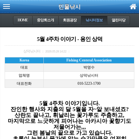
민물낚시
HOME
중앙회소개
회원광장
낚시터정보
열린마당
5월 4주차 이야기 - 용인 상덕
상덕낚시터
|
2026.05.28 14:22
|
Korea
Fishing Centeral Association
대표
박영수
업체명
상덕낚시터
대표전화
010-5223-1700
5
월
4
주차 이야기입니다
.
잔인한 행사와 지출의 달
5
월을 자
~
알 보내셨죠
?
산란도 끝나고
,
휘날리는 꽃가루도 주춤하고
,
마지막으로 느긋하게 피어나는 아카시아 꽃향기도
저물어가는
,,,
그런 봄날의 끝으로 가고 있습니다
.
초록이 눈부신 물가에 앉는 순간만큼은 여전히